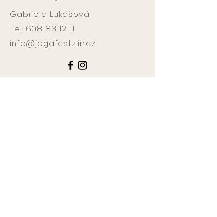
Gabriela Lukášová
Tel:
608 83 12 11
info@jogafestzlin.cz
Workshopy :
Jóga studio
Gemini oční centrum
Pančava 360
760 01 Zlín
Jogafest:
Zámek Zlín
Soudní 1
760 01 Zlín