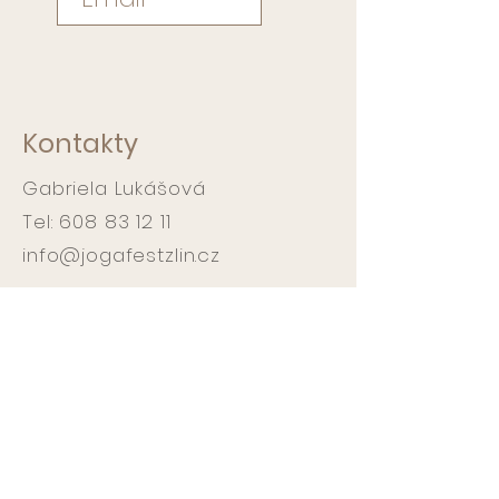
Kontakty
Gabriela Lukášová
Tel:
608 83 12 11
info@jogafestzlin.cz
Workshopy :
Jóga studio
Gemini oční centrum
Pančava 360