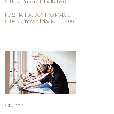
SKUPINU /max.4 lidé/ 15:15-16:15
KURZ HATHAJÓGY PRO MALOU
SKUPINU /max.4 lidé/ 18:00-19:00
Čtvrtek