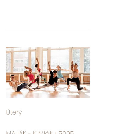
​Úterý
MAJÁK - K Mjáku 5005