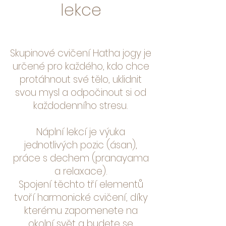
lekce
Skupinové cvičení Hatha jogy je
určené pro každého, kdo chce
protáhnout své tělo, uklidnit
svou mysl a odpočinout si od
každodenního stresu.
Náplní lekcí je výuka
jednotlivých pozic (ásan),
práce s dechem (pranayama
a relaxace).
Spojení těchto tří elementů
tvoří harmonické cvičení, díky
kterému zapomenete na
okolní svět a budete se