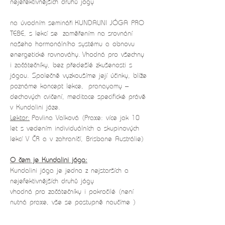
nejefektivnějších druhů jogy
na úvodním semináři KUNDALINI JÓGA PRO 
TEBE, s lekcí se  zaměřením na srovnání 
našeho hormonálního systému a obnovu 
energetické rovnováhy. Vhodná pro všechny 
i začátečníky, bez předešlé zkušenosti s 
jógou. Společně vyzkoušíme její účinky, blíže 
poznáme koncept lekce,  pranayamy – 
dechových cvičení, meditace specifické právě 
v Kundalini józe. 
Lektor:
 Pavlina Valková (Praxe: více jak 10 
let s vedením individuálních a skupinových 
lekcí V ČR a v zahraníčí, Brisbane Austrálie)
O čem je Kundalini jóga:
Kundalini jóga je jedna z nejstarších a 
nejefektivnějších druhů jógy
vhodná pro začátečníky i pokročilé (není 
nutná praxe, vše se postupně naučíme )