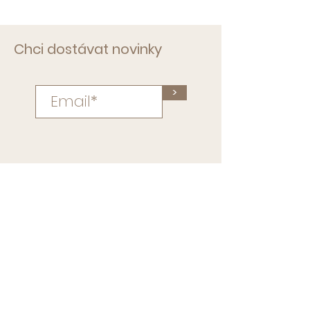
Chci dostávat novinky
>
Kontakty
Gabriela Lukášová
Tel:
608 83 12 11
info@jogafestzlin.cz