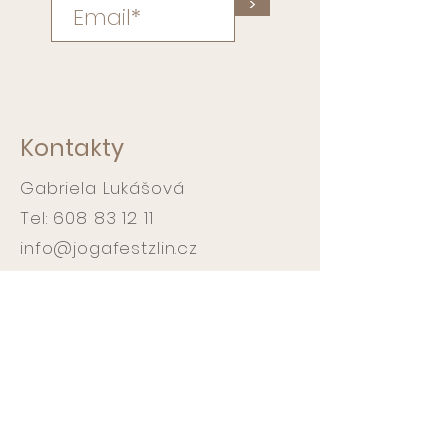
>
Kontakty
Gabriela Lukášová
Tel:
608 83 12 11
info@jogafestzlin.cz
Workshopy :
Jóga studio
Gemini oční centrum
Pančava 360