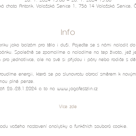
26. 1. 2024 15:00 – 28. 1. 2024 13:00
ká chata Antarik, Valašská Senice 1, 756 14 Valašská Senice, 
Info
riku jako balzám pro tělo i duši. Pojeďte se s námi naladit do 
ánku. Společně se zpomalíme a naladíme na tep života, jež je 
 pro jednotlivce, ale na své si přijdou i páry nebo rodiče s dě
oudíme energii, která se po slunovratu obrací směrem k novým
ormou plné penze.
dáři 26.-28.1.2024 a to na www.jogafestzlin.cz
Více zde
du vašeho nastavení analytiky a funkčních souborů cookie.