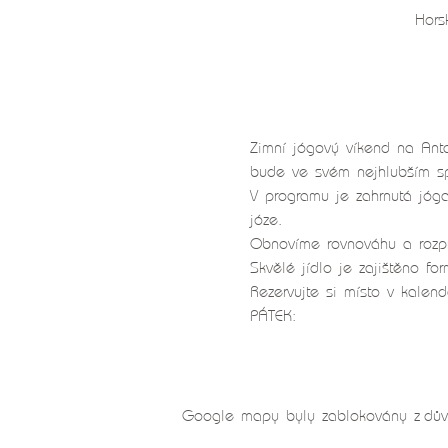
Hors
Zimní jógový víkend na Anta
bude ve svém nejhlubším sp
V programu je zahrnutá jóga
józe.
Obnovíme rovnováhu a rozpr
Skvělé jídlo je zajištěno f
Rezervujte si místo v kalen
PÁTEK:
Google mapy byly zablokovány z důvo