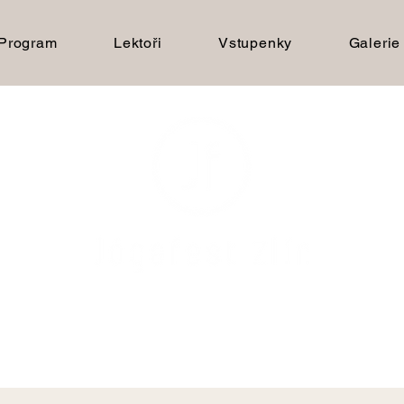
Program
Lektoři
Vstupenky
Galerie