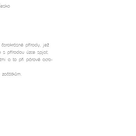
Česko
čarokrásné přírody, jež 
s přírodou úzce spjat.
tmi a to při párové acro-
 začátkům.