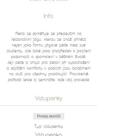
Info
Petra se zaměřuje se především na
restorativní jógu, kterou se snaží přinést
nejen jako formu jógové péče mezi své
studenty, ale také jako prostředek k posílení
pozornosti a zpomalení v běžném životě.
Její péče a smysl pro detail při vypodložení
a zajištění komfortu v pozicích jsou balzámem
na duši pro všechny praktikující. Pravidelně
pořádá lekce a semináře, kde vás provede
vaší praxí. Odpočinek považuje za aspekt,
který lidé často opomíjejí a kterému se
Vstupenky
vyhýbají. Nabízí možnost objevit a spojit
pohyb s péčí o mysl i tělo. Sama je
nadšenou praktikantkou jemné a restorativní
jógy a stálou studentkou.
Prodej skončil
Studiu jógy a jejímu předávání se věnuje
více než 15 let. Během své jógové cesty
Typ vstupenky
měla možnost studovat u řady zkušených
Vstupenka