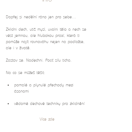
Dopřej si nedělní ráno jen pro sebe…
Zklidni dech, utiš mysl, uvolni tělo a nech se 
vést jemnou, ale hlubokou praxí, která ti 
pomůže najít rovnováhu nejen na podložce, 
ale i v životě.
Zastav se. Nadechni. Pociť sílu ticha.
Na co se můžeš těšit:
pomalé a plynulé přechody mezi 
ásanami
vědomé dechové techniky pro zklidnění
Více zde