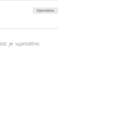
ní
, které nám dokáže dát
 bezpečí, kde čerpáme sílu.
Vyprodáno
vibrace vnímáme celým naším
a k harmonizaci vibrací
ost je vyprodána