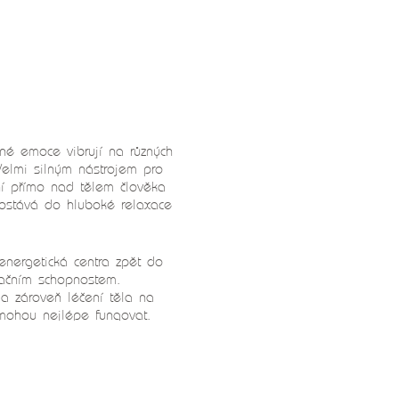
zné emoce vibrují na různých
elmi silným nástrojem pro
ní přímo nad tělem člověka
dostává do hluboké relaxace
 energetická centra zpět do
ačním schopnostem.
 a zároveň léčení těla na
 mohou nejlépe fungovat.
 vážných onemocněních či
ako doplňující terapie pro
res a zbavovat se úzkostí
.
avování se závislostí
. Při