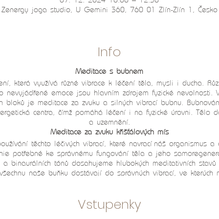
07. 12. 2024 10:00 – 12:30
Zenergy joga studio, U Gemini 360, 760 01 Zlín-Zlín 1, Česko
Info
Meditace s bubnem
ní, která využívá různé vibrace k léčení těla, mysli i ducha. Rů
o nevyjádřené emoce jsou hlavním zdrojem fyzické nevolnosti. V
ch bloků je meditace za zvuku a silných vibrací bubnu. Bubnová
rgetická centra, čímž pomáhá léčení i na fyzické úrovni. Tělo 
a uzemnění.
Meditace za zvuku křišťálových mís
užívání těchto léčivých vibrací, které navrací náš organismus a
nie potřebné ke správnému fungování těla a jeho samoregener
s a binaurálních tónů dosahujeme hlubokých meditativních stavů
všechny naše buňky dostávají do správných vibrací, ve kterých
m tedy dokáže
ulevit od bolestí, pomoci při rekonvalescenci po
vné krevní cirkulaci, odstranění toxinů z těla. Je využívána i j
Vstupenky
m. Navozuje pocit klidu, štěstí a pohody, pomáhá rozpouštět st
bou mozkových hemisfér a
pomáhá při léčbě poruch spánku či zb