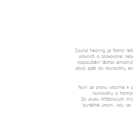
Sound healing je forma léče
úrovních a blokované neb
rozpouštění těchto emoční
dává zpět do rovnováhy ene
Nyní se znovu vracíme k po
rovnováhy a harmo
Za zvuku křišťálových mí
buněčné úrovni, kdy se 
Tato zvuková lázeň ná
traumatech, napomáhá sprá
osoby s různým postižení
Vyrovnává zapojování o