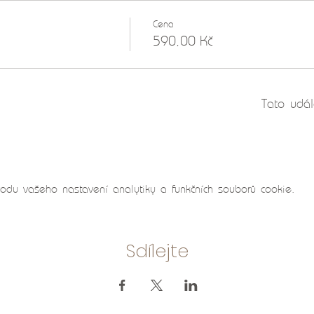
k křišťálových mís pomáhá
napojit se na naši duši a vyšší vede
ší otázky, nebo jen spočinout ve svém srdci, kde jsme doma, v
Cena
áří velmi silné oscilující pole různých frekvencí. Tyto zvukové 
590,00 Kč
či podvědomě. Již v dávných dobách byla léčba zvukem využíván
jednotlivých částí těla, fyzického i jemnohmotného.
Tato udál
du vašeho nastavení analytiky a funkčních souborů cookie.
Sdílejte