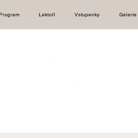
Program
Lektoři
Vstupenky
Galerie