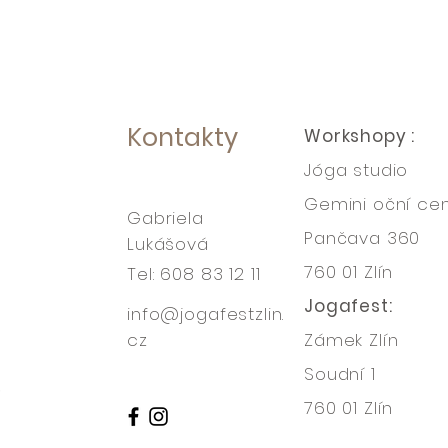
Kontakty
Workshopy :
Jóga studio
Gemini oční ce
Gabriela
Pančava 360
Lukášová
760 01 Zlín
Tel: 608 83 12 11
Jogafest:
info@jogafestzlin.
cz
Zámek Zlín
Soudní 1
760 01 Zlín