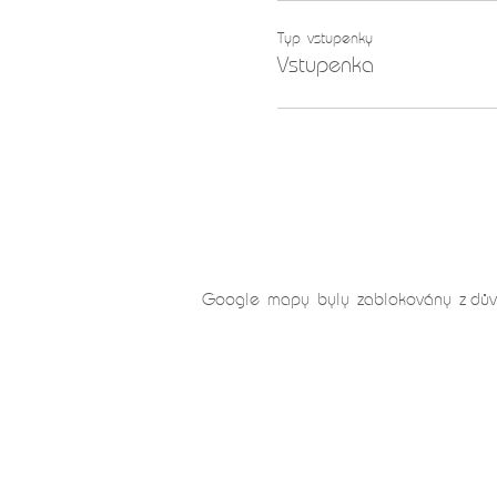
vedených meditacích zvu
odpovědi na naše nejrůzněj
Typ vstupenky
Zvuk křišťálových mís vytv
Vstupenka
tělem, ať již vědomě, 
Google mapy byly zablokovány z důvo