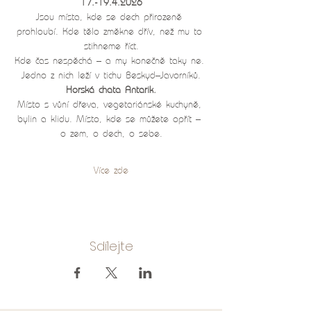
17.-19.4.2026
Jsou místa, kde se dech přirozeně 
prohloubí. Kde tělo změkne dřív, než mu to 
stihneme říct.
Kde čas nespěchá – a my konečně taky ne. 
Jedno z nich leží v tichu Beskyd–Javorníků.
Horská chata Antarik.
Místo s vůní dřeva, vegetariánské kuchyně, 
bylin a klidu. Místo, kde se můžete opřít – 
o zem, o dech, o sebe.
Více zde
Sdílejte