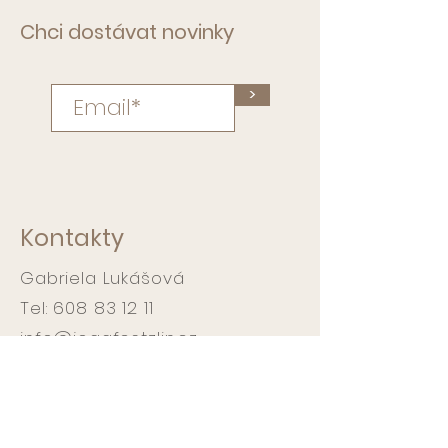
Chci dostávat novinky
>
Kontakty
Gabriela Lukášová
Tel:
608 83 12 11
info@jogafestzlin.cz
Workshopy :