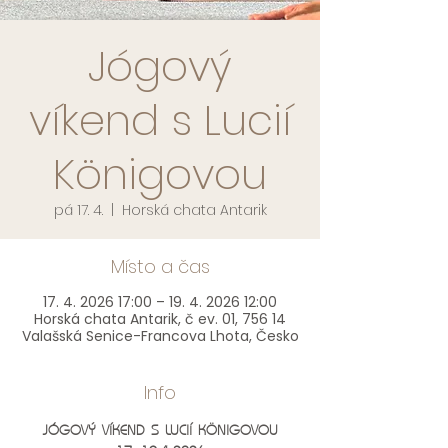
Jógový
víkend s Lucií
Königovou
pá 17. 4.
  |  
Horská chata Antarik
Místo a čas
17. 4. 2026 17:00 – 19. 4. 2026 12:00
Horská chata Antarik, č ev. 01, 756 14
Valašská Senice-Francova Lhota, Česko
Info
JÓGOVÝ VÍKEND S LUCIÍ KÖNIGOVOU