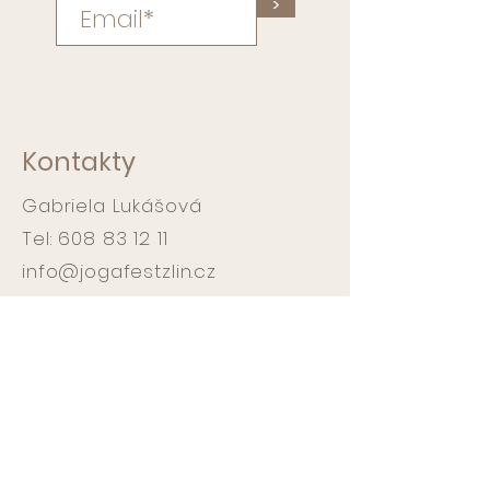
>
Kontakty
Gabriela Lukášová
Tel:
608 83 12 11
info@jogafestzlin.cz
Workshopy :
Jóga studio
Gemini oční centrum
Pančava 360